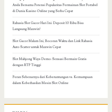
Anda Bersama Potensi Popularitas Permainan Slot Portabel
di Dunia Kasino Online yang Serba Cepat
Rahasia Slot Gacor Hari Ini: Deposit 10 Ribu Bisa
Langsung Maxwin!
Slot Gacor Malam Ini, Bocoran Waktu dan Link Rahasia
Auto Scatter untuk Maxwin Cepat
Slot Mahjong Ways Demo: Sensasi Bermain Gratis
dengan RTP Tinggi
Peran Sebenarnya dari Keberuntungan vs. Kemampuan
dalam Keberhasilan Mesin Slot Online