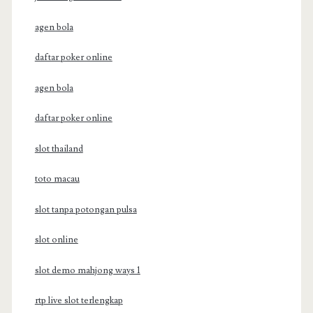
agen bola
daftar poker online
agen bola
daftar poker online
slot thailand
toto macau
slot tanpa potongan pulsa
slot online
slot demo mahjong ways 1
rtp live slot terlengkap