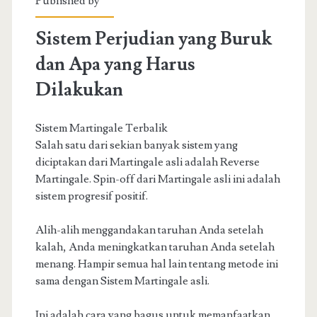
Published by
Sistem Perjudian yang Buruk
dan Apa yang Harus
Dilakukan
Sistem Martingale Terbalik
Salah satu dari sekian banyak sistem yang
diciptakan dari Martingale asli adalah Reverse
Martingale. Spin-off dari Martingale asli ini adalah
sistem progresif positif.
Alih-alih menggandakan taruhan Anda setelah
kalah, Anda meningkatkan taruhan Anda setelah
menang. Hampir semua hal lain tentang metode ini
sama dengan Sistem Martingale asli.
Ini adalah cara yang bagus untuk memanfaatkan