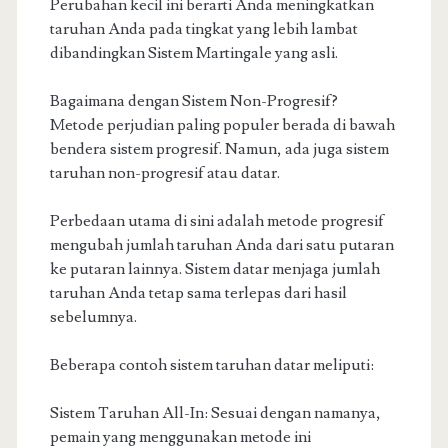
Perubahan kecil ini berarti Anda meningkatkan
taruhan Anda pada tingkat yang lebih lambat
dibandingkan Sistem Martingale yang asli.
Bagaimana dengan Sistem Non-Progresif?
Metode perjudian paling populer berada di bawah
bendera sistem progresif. Namun, ada juga sistem
taruhan non-progresif atau datar.
Perbedaan utama di sini adalah metode progresif
mengubah jumlah taruhan Anda dari satu putaran
ke putaran lainnya. Sistem datar menjaga jumlah
taruhan Anda tetap sama terlepas dari hasil
sebelumnya.
Beberapa contoh sistem taruhan datar meliputi:
Sistem Taruhan All-In: Sesuai dengan namanya,
pemain yang menggunakan metode ini