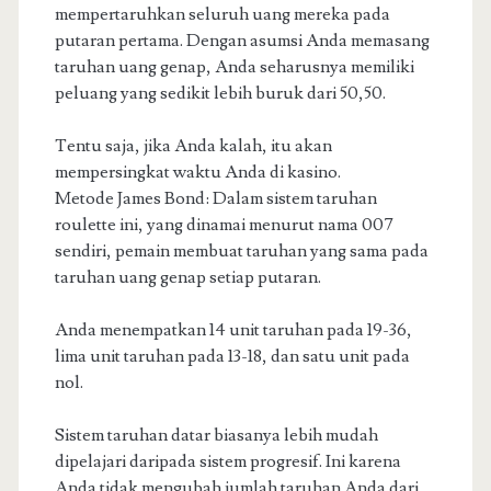
mempertaruhkan seluruh uang mereka pada
putaran pertama. Dengan asumsi Anda memasang
taruhan uang genap, Anda seharusnya memiliki
peluang yang sedikit lebih buruk dari 50,50.
Tentu saja, jika Anda kalah, itu akan
mempersingkat waktu Anda di kasino.
Metode James Bond: Dalam sistem taruhan
roulette ini, yang dinamai menurut nama 007
sendiri, pemain membuat taruhan yang sama pada
taruhan uang genap setiap putaran.
Anda menempatkan 14 unit taruhan pada 19-36,
lima unit taruhan pada 13-18, dan satu unit pada
nol.
Sistem taruhan datar biasanya lebih mudah
dipelajari daripada sistem progresif. Ini karena
Anda tidak mengubah jumlah taruhan Anda dari